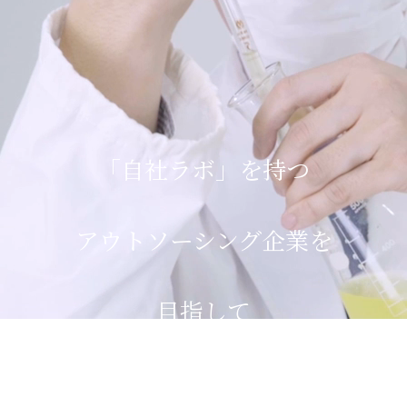
「
自
社
ラ
ボ
」
を
持
つ
ア
ウ
ト
ソ
ー
シ
ン
グ
企
業
を
目
指
し
て